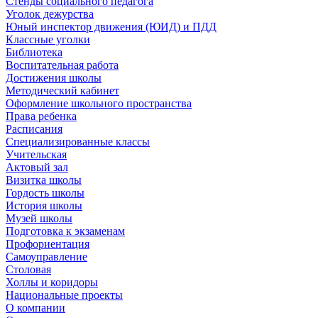
Стенды социального педагога
Уголок дежурства
Юный инспектор движения (ЮИД) и ПДД
Классные уголки
Библиотека
Воспитательная работа
Достижения школы
Методический кабинет
Оформление школьного пространства
Права ребенка
Расписания
Специализированные классы
Учительская
Актовый зал
Визитка школы
Гордость школы
История школы
Музей школы
Подготовка к экзаменам
Профориентация
Самоуправление
Столовая
Холлы и коридоры
Национальные проекты
О компании