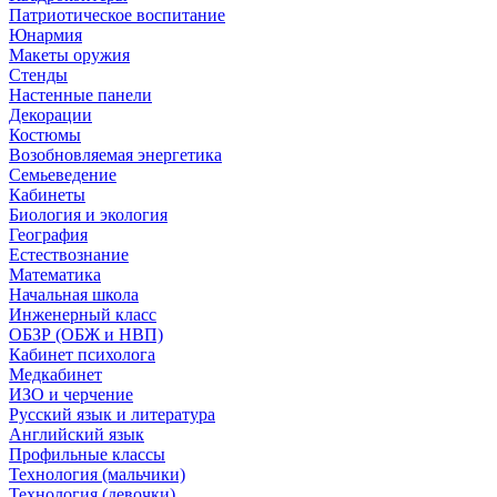
Патриотическое воспитание
Юнармия
Макеты оружия
Стенды
Настенные панели
Декорации
Костюмы
Возобновляемая энергетика
Семьеведение
Кабинеты
Биология и экология
География
Естествознание
Математика
Начальная школа
Инженерный класс
ОБЗР (ОБЖ и НВП)
Кабинет психолога
Медкабинет
ИЗО и черчение
Русский язык и литература
Английский язык
Профильные классы
Технология (мальчики)
Технология (девочки)