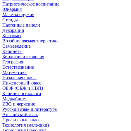
Патриотическое воспитание
Юнармия
Макеты оружия
Стенды
Настенные панели
Декорации
Костюмы
Возобновляемая энергетика
Семьеведение
Кабинеты
Биология и экология
География
Естествознание
Математика
Начальная школа
Инженерный класс
ОБЗР (ОБЖ и НВП)
Кабинет психолога
Медкабинет
ИЗО и черчение
Русский язык и литература
Английский язык
Профильные классы
Технология (мальчики)
Технология (девочки)