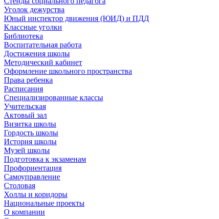
Стенды социального педагога
Уголок дежурства
Юный инспектор движения (ЮИД) и ПДД
Классные уголки
Библиотека
Воспитательная работа
Достижения школы
Методический кабинет
Оформление школьного пространства
Права ребенка
Расписания
Специализированные классы
Учительская
Актовый зал
Визитка школы
Гордость школы
История школы
Музей школы
Подготовка к экзаменам
Профориентация
Самоуправление
Столовая
Холлы и коридоры
Национальные проекты
О компании