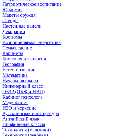
Патриотическое воспитание
Юнармия
Макеты оружия
Стенды
Настенные панели
Декорации
Костюмы
Возобновляемая энергетика
Семьеведение
Кабинеты
Биология и экология
География
Естествознание
Математика
Начальная школа
Инженерный класс
ОБЗР (ОБЖ и НВП)
Кабинет психолога
Медкабинет
ИЗО и черчение
Русский язык и литература
Английский язык
Профильные классы
Технология (мальчики)
Технология (девочки)