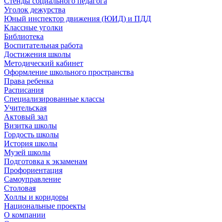
Стенды социального педагога
Уголок дежурства
Юный инспектор движения (ЮИД) и ПДД
Классные уголки
Библиотека
Воспитательная работа
Достижения школы
Методический кабинет
Оформление школьного пространства
Права ребенка
Расписания
Специализированные классы
Учительская
Актовый зал
Визитка школы
Гордость школы
История школы
Музей школы
Подготовка к экзаменам
Профориентация
Самоуправление
Столовая
Холлы и коридоры
Национальные проекты
О компании