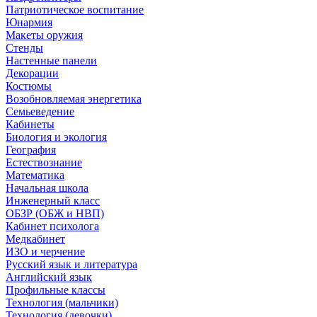
Патриотическое воспитание
Юнармия
Макеты оружия
Стенды
Настенные панели
Декорации
Костюмы
Возобновляемая энергетика
Семьеведение
Кабинеты
Биология и экология
География
Естествознание
Математика
Начальная школа
Инженерный класс
ОБЗР (ОБЖ и НВП)
Кабинет психолога
Медкабинет
ИЗО и черчение
Русский язык и литература
Английский язык
Профильные классы
Технология (мальчики)
Технология (девочки)