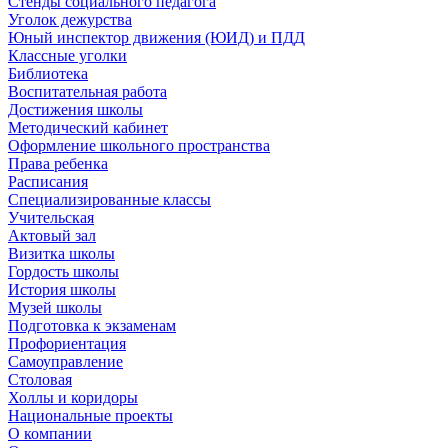
Стенды социального педагога
Уголок дежурства
Юный инспектор движения (ЮИД) и ПДД
Классные уголки
Библиотека
Воспитательная работа
Достижения школы
Методический кабинет
Оформление школьного пространства
Права ребенка
Расписания
Специализированные классы
Учительская
Актовый зал
Визитка школы
Гордость школы
История школы
Музей школы
Подготовка к экзаменам
Профориентация
Самоуправление
Столовая
Холлы и коридоры
Национальные проекты
О компании