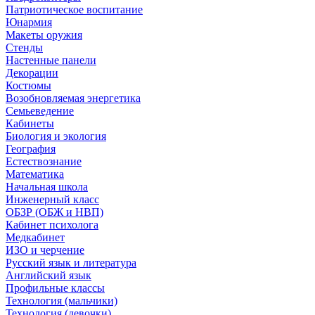
Патриотическое воспитание
Юнармия
Макеты оружия
Стенды
Настенные панели
Декорации
Костюмы
Возобновляемая энергетика
Семьеведение
Кабинеты
Биология и экология
География
Естествознание
Математика
Начальная школа
Инженерный класс
ОБЗР (ОБЖ и НВП)
Кабинет психолога
Медкабинет
ИЗО и черчение
Русский язык и литература
Английский язык
Профильные классы
Технология (мальчики)
Технология (девочки)