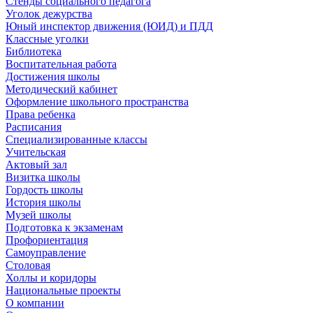
Стенды социального педагога
Уголок дежурства
Юный инспектор движения (ЮИД) и ПДД
Классные уголки
Библиотека
Воспитательная работа
Достижения школы
Методический кабинет
Оформление школьного пространства
Права ребенка
Расписания
Специализированные классы
Учительская
Актовый зал
Визитка школы
Гордость школы
История школы
Музей школы
Подготовка к экзаменам
Профориентация
Самоуправление
Столовая
Холлы и коридоры
Национальные проекты
О компании