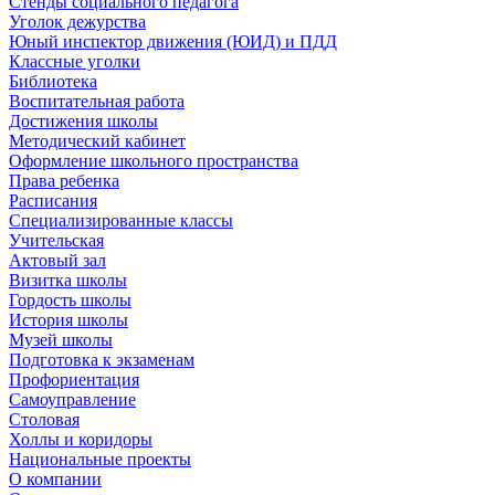
Стенды социального педагога
Уголок дежурства
Юный инспектор движения (ЮИД) и ПДД
Классные уголки
Библиотека
Воспитательная работа
Достижения школы
Методический кабинет
Оформление школьного пространства
Права ребенка
Расписания
Специализированные классы
Учительская
Актовый зал
Визитка школы
Гордость школы
История школы
Музей школы
Подготовка к экзаменам
Профориентация
Самоуправление
Столовая
Холлы и коридоры
Национальные проекты
О компании