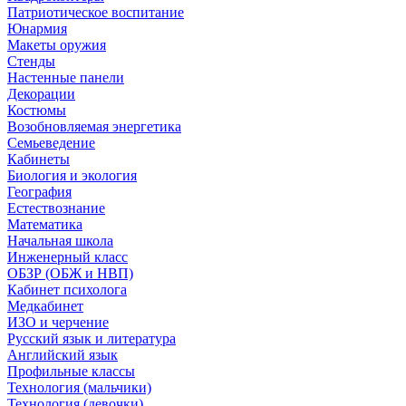
Патриотическое воспитание
Юнармия
Макеты оружия
Стенды
Настенные панели
Декорации
Костюмы
Возобновляемая энергетика
Семьеведение
Кабинеты
Биология и экология
География
Естествознание
Математика
Начальная школа
Инженерный класс
ОБЗР (ОБЖ и НВП)
Кабинет психолога
Медкабинет
ИЗО и черчение
Русский язык и литература
Английский язык
Профильные классы
Технология (мальчики)
Технология (девочки)