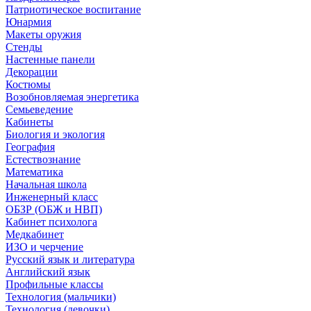
Патриотическое воспитание
Юнармия
Макеты оружия
Стенды
Настенные панели
Декорации
Костюмы
Возобновляемая энергетика
Семьеведение
Кабинеты
Биология и экология
География
Естествознание
Математика
Начальная школа
Инженерный класс
ОБЗР (ОБЖ и НВП)
Кабинет психолога
Медкабинет
ИЗО и черчение
Русский язык и литература
Английский язык
Профильные классы
Технология (мальчики)
Технология (девочки)