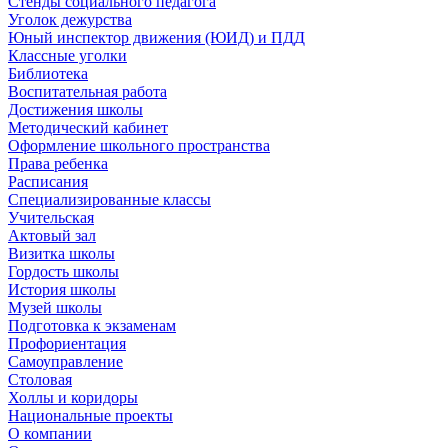
Стенды социального педагога
Уголок дежурства
Юный инспектор движения (ЮИД) и ПДД
Классные уголки
Библиотека
Воспитательная работа
Достижения школы
Методический кабинет
Оформление школьного пространства
Права ребенка
Расписания
Специализированные классы
Учительская
Актовый зал
Визитка школы
Гордость школы
История школы
Музей школы
Подготовка к экзаменам
Профориентация
Самоуправление
Столовая
Холлы и коридоры
Национальные проекты
О компании