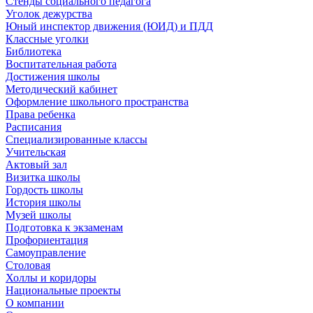
Стенды социального педагога
Уголок дежурства
Юный инспектор движения (ЮИД) и ПДД
Классные уголки
Библиотека
Воспитательная работа
Достижения школы
Методический кабинет
Оформление школьного пространства
Права ребенка
Расписания
Специализированные классы
Учительская
Актовый зал
Визитка школы
Гордость школы
История школы
Музей школы
Подготовка к экзаменам
Профориентация
Самоуправление
Столовая
Холлы и коридоры
Национальные проекты
О компании