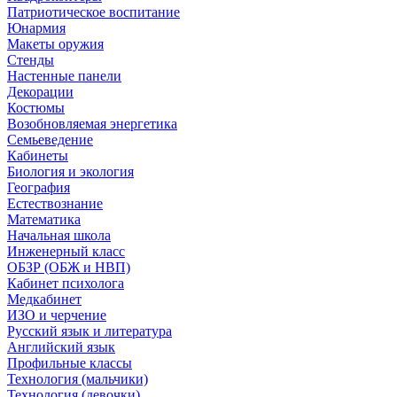
Патриотическое воспитание
Юнармия
Макеты оружия
Стенды
Настенные панели
Декорации
Костюмы
Возобновляемая энергетика
Семьеведение
Кабинеты
Биология и экология
География
Естествознание
Математика
Начальная школа
Инженерный класс
ОБЗР (ОБЖ и НВП)
Кабинет психолога
Медкабинет
ИЗО и черчение
Русский язык и литература
Английский язык
Профильные классы
Технология (мальчики)
Технология (девочки)