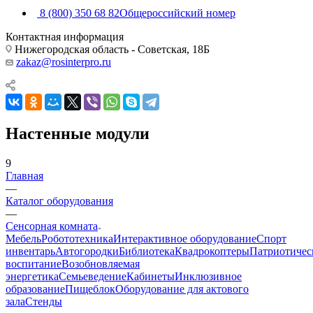
8 (800) 350 68 82
Общероссийский номер
Контактная информация
Нижегородская область - Советская, 18Б
zakaz@rosinterpro.ru
Настенные модули
9
Главная
—
Каталог оборудования
—
Сенсорная комната
Мебель
Робототехника
Интерактивное оборудование
Спорт
инвентарь
Автогородки
Библиотека
Квадрокоптеры
Патриотичес
воспитание
Возобновляемая
энергетика
Семьеведение
Кабинеты
Инклюзивное
образование
Пищеблок
Оборудование для актового
зала
Стенды