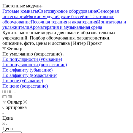
—
Настенные модули
Готовые комнаты
Светозвуковое оборудование
Сенсорная
интеграция
Мягкие модули
Сухие бассейны
Тактильное
оборудование
Песочная терапия и акватерапия
Ионизаторы и
увлажнители
Ароматерапия и музыкальная среда
Купить настенные модули для школ и образовательных
учреждений. Подбор оборудования, характеристики,
описание, фото, цены и доставка | Интер Проект
Фильтр
По умолчанию (возрастание)
По популярности (убывание)
По популярности (возрастание)
По алфавиту (убывание)
По алфавиту (возрастание)
По цене (убывание)
По цене (возрастание)
Фильтр
Сортировка
Цена
Цена