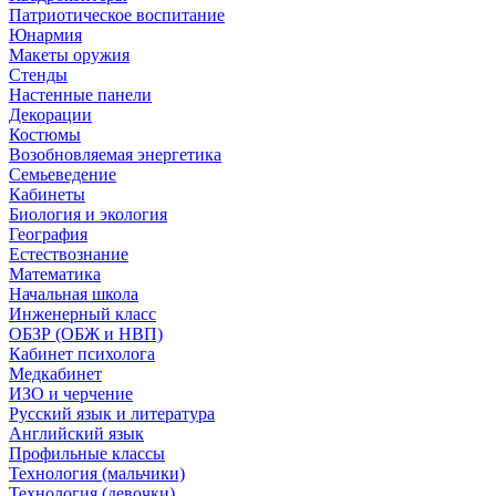
Патриотическое воспитание
Юнармия
Макеты оружия
Стенды
Настенные панели
Декорации
Костюмы
Возобновляемая энергетика
Семьеведение
Кабинеты
Биология и экология
География
Естествознание
Математика
Начальная школа
Инженерный класс
ОБЗР (ОБЖ и НВП)
Кабинет психолога
Медкабинет
ИЗО и черчение
Русский язык и литература
Английский язык
Профильные классы
Технология (мальчики)
Технология (девочки)