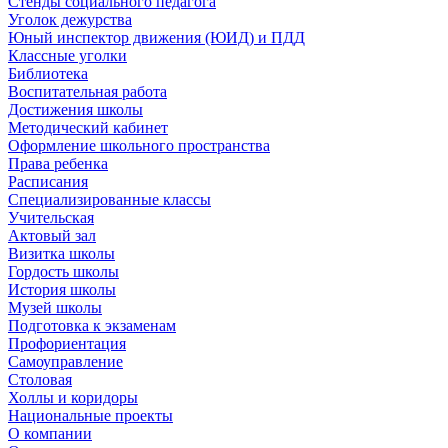
Стенды социального педагога
Уголок дежурства
Юный инспектор движения (ЮИД) и ПДД
Классные уголки
Библиотека
Воспитательная работа
Достижения школы
Методический кабинет
Оформление школьного пространства
Права ребенка
Расписания
Специализированные классы
Учительская
Актовый зал
Визитка школы
Гордость школы
История школы
Музей школы
Подготовка к экзаменам
Профориентация
Самоуправление
Столовая
Холлы и коридоры
Национальные проекты
О компании