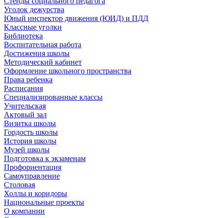
Стенды социального педагога
Уголок дежурства
Юный инспектор движения (ЮИД) и ПДД
Классные уголки
Библиотека
Воспитательная работа
Достижения школы
Методический кабинет
Оформление школьного пространства
Права ребенка
Расписания
Специализированные классы
Учительская
Актовый зал
Визитка школы
Гордость школы
История школы
Музей школы
Подготовка к экзаменам
Профориентация
Самоуправление
Столовая
Холлы и коридоры
Национальные проекты
О компании