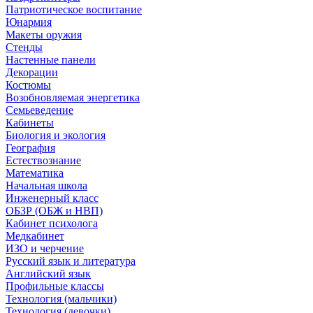
Патриотическое воспитание
Юнармия
Макеты оружия
Стенды
Настенные панели
Декорации
Костюмы
Возобновляемая энергетика
Семьеведение
Кабинеты
Биология и экология
География
Естествознание
Математика
Начальная школа
Инженерный класс
ОБЗР (ОБЖ и НВП)
Кабинет психолога
Медкабинет
ИЗО и черчение
Русский язык и литература
Английский язык
Профильные классы
Технология (мальчики)
Технология (девочки)