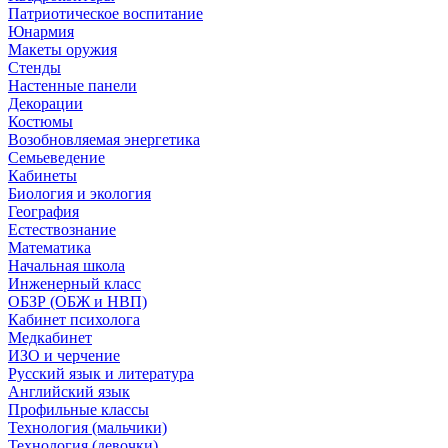
Патриотическое воспитание
Юнармия
Макеты оружия
Стенды
Настенные панели
Декорации
Костюмы
Возобновляемая энергетика
Семьеведение
Кабинеты
Биология и экология
География
Естествознание
Математика
Начальная школа
Инженерный класс
ОБЗР (ОБЖ и НВП)
Кабинет психолога
Медкабинет
ИЗО и черчение
Русский язык и литература
Английский язык
Профильные классы
Технология (мальчики)
Технология (девочки)