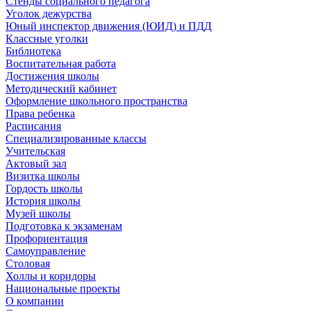
Стенды социального педагога
Уголок дежурства
Юный инспектор движения (ЮИД) и ПДД
Классные уголки
Библиотека
Воспитательная работа
Достижения школы
Методический кабинет
Оформление школьного пространства
Права ребенка
Расписания
Специализированные классы
Учительская
Актовый зал
Визитка школы
Гордость школы
История школы
Музей школы
Подготовка к экзаменам
Профориентация
Самоуправление
Столовая
Холлы и коридоры
Национальные проекты
О компании